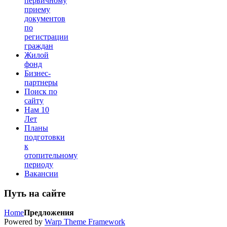
первичному
приему
документов
по
регистрации
граждан
Жилой
фонд
Бизнес-
партнеры
Поиск по
сайту
Нам 10
Лет
Планы
подготовки
к
отопительному
периоду
Вакансии
Путь на сайте
Home
Предложения
Powered by
Warp Theme Framework