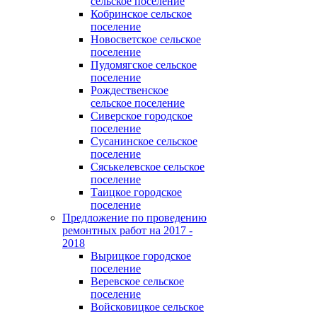
сельское поселение
Кобринское сельское
поселение
Новосветское сельское
поселение
Пудомягское сельское
поселение
Рождественское
сельское поселение
Сиверское городское
поселение
Сусанинское сельское
поселение
Сяськелевское сельское
поселение
Таицкое городское
поселение
Предложение по проведению
ремонтных работ на 2017 -
2018
Вырицкое городское
поселение
Веревское сельское
поселение
Войсковицкое сельское