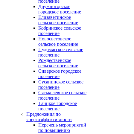
поселение
Дружногорское
городское поселение
Елизаветинское
сельское поселение
Кобринское сельское
поселение
Новосветовское
сельское поселение
Пудомягское сельское
поселение
Рождественское
сельское поселение
Сиверское городское
поселение
Сусанинское сельское
поселение
Сяськелевское сельское
поселение
Таицкое городское
поселение
Предложения по
энергоэффективности
Перечень мероприятий
по повышению