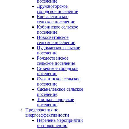
поселение
Дружногорское
городское поселение
Елизаветинское
сельское поселение
Кобринское сельское
поселение
Новосветовское
сельское поселение
Пудомягское сельское
поселение
Рождественское
сельское поселение
Сиверское городское
поселение
Сусанинское сельское
поселение
Сяськелевское сельское
поселение
Таицкое городское
поселение
Предложения по
энергоэффективности
Перечень мероприятий
по повышению