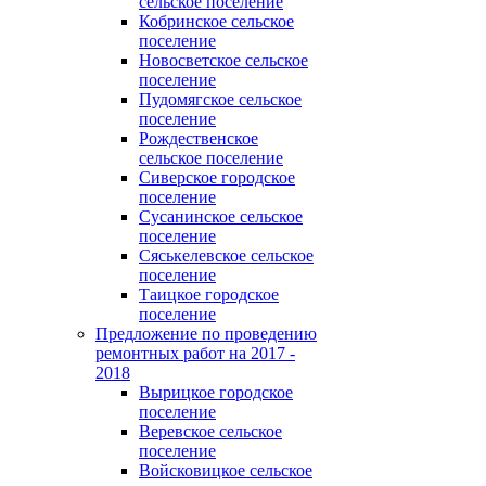
сельское поселение
Кобринское сельское
поселение
Новосветское сельское
поселение
Пудомягское сельское
поселение
Рождественское
сельское поселение
Сиверское городское
поселение
Сусанинское сельское
поселение
Сяськелевское сельское
поселение
Таицкое городское
поселение
Предложение по проведению
ремонтных работ на 2017 -
2018
Вырицкое городское
поселение
Веревское сельское
поселение
Войсковицкое сельское