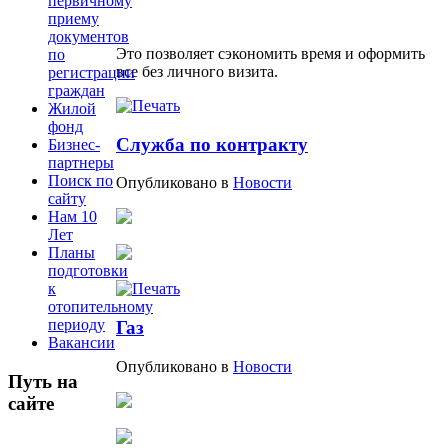
первичному
приему
документов
Это позволяет сэкономить время и оформить
по
все без личного визита.
регистрации
граждан
Жилой
фонд
Служба по контракту
Бизнес-
партнеры
Поиск по
Опубликовано в
Новости
сайту
Нам 10
Лет
Планы
подготовки
к
отопительному
периоду
Газ
Вакансии
Опубликовано в
Новости
Путь на
сайте