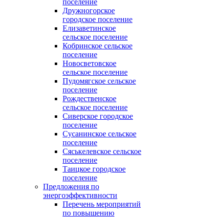
поселение
Дружногорское
городское поселение
Елизаветинское
сельское поселение
Кобринское сельское
поселение
Новосветовское
сельское поселение
Пудомягское сельское
поселение
Рождественское
сельское поселение
Сиверское городское
поселение
Сусанинское сельское
поселение
Сяськелевское сельское
поселение
Таицкое городское
поселение
Предложения по
энергоэффективности
Перечень мероприятий
по повышению