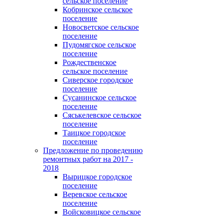
сельское поселение
Кобринское сельское
поселение
Новосветское сельское
поселение
Пудомягское сельское
поселение
Рождественское
сельское поселение
Сиверское городское
поселение
Сусанинское сельское
поселение
Сяськелевское сельское
поселение
Таицкое городское
поселение
Предложение по проведению
ремонтных работ на 2017 -
2018
Вырицкое городское
поселение
Веревское сельское
поселение
Войсковицкое сельское