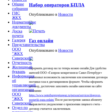
Общие
Набор операторов БПЛА
собрания
ГИС
Опубликовано в
Новости
ЖКХ
Нормативные
документы
Доска
почета
Галерея
Газ онлайн
Представительства
ООО
Опубликовано в
Новости
"ЖКХ
Сиверский"
Отчетность
Жилищный
Оформить договор на газ теперь можно онлайн Для удобства
букварь
жителей ООО «Газпром межрегионгаз Санкт-Петербург»
Информация
реализовал возможность заключения или изменения договора
об
поставки газа в дистанционном формате. Чтобы оформить
управляющей
договор, достаточно заполнить онлайн-заявление на сайте
организации
компании:
ООО
https://www.peterburgregiongaz.ru/person/services/dogovor-
"ЖКХ
postavki-gaza-onlain/
После рассмотрения заявки абоненту
Сиверский"
направляется уведомление о присвоении лицевого счета -
Отдел по
договор считается заключенным.