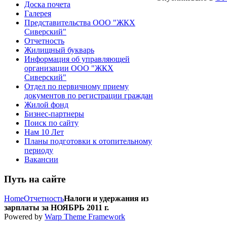
Доска почета
Галерея
Представительства ООО "ЖКХ
Сиверский"
Отчетность
Жилищный букварь
Информация об управляющей
организации ООО "ЖКХ
Сиверский"
Отдел по первичному приему
документов по регистрации граждан
Жилой фонд
Бизнес-партнеры
Поиск по сайту
Нам 10 Лет
Планы подготовки к отопительному
периоду
Вакансии
Путь на сайте
Home
Отчетность
Налоги и удержания из
зарплаты за НОЯБРЬ 2011 г.
Powered by
Warp Theme Framework