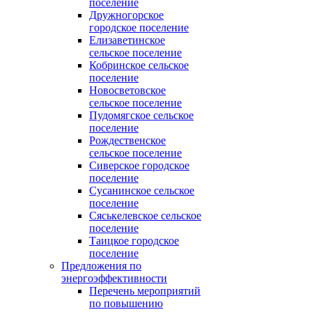
поселение
Дружногорское
городское поселение
Елизаветинское
сельское поселение
Кобринское сельское
поселение
Новосветовское
сельское поселение
Пудомягское сельское
поселение
Рождественское
сельское поселение
Сиверское городское
поселение
Сусанинское сельское
поселение
Сяськелевское сельское
поселение
Таицкое городское
поселение
Предложения по
энергоэффективности
Перечень мероприятий
по повышению