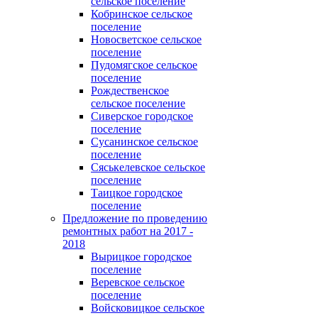
сельское поселение
Кобринское сельское
поселение
Новосветское сельское
поселение
Пудомягское сельское
поселение
Рождественское
сельское поселение
Сиверское городское
поселение
Сусанинское сельское
поселение
Сяськелевское сельское
поселение
Таицкое городское
поселение
Предложение по проведению
ремонтных работ на 2017 -
2018
Вырицкое городское
поселение
Веревское сельское
поселение
Войсковицкое сельское