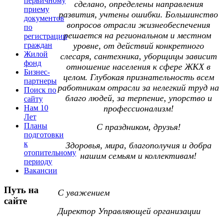
первичному
сделано, определены направления
приему
развития, учтены ошибки. Большинство
документов
вопросов отрасли жизнеобеспечения
по
решается на региональном и местном
регистрации
граждан
уровне, от действий конкретного
Жилой
слесаря, сантехника, уборщицы зависит
фонд
отношение населения к сфере ЖКХ в
Бизнес-
целом. Глубокая признательность всем
партнеры
работникам отрасли за нелегкий труд на
Поиск по
благо людей, за терпение, упорство и
сайту
Нам 10
профессионализм!
Лет
Планы
С праздником, друзья!
подготовки
к
Здоровья, мира, благополучия и добра
отопительному
нашим семьям и коллективам!
периоду
Вакансии
Путь на
С уважением
сайте
Директор Управляющей организации