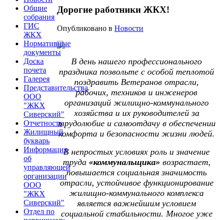
Общие
Дорогие работники ЖКХ!
собрания
ГИС
Опубликовано в
Новости
ЖКХ
Нормативные
документы
В день нашего профессионального
Доска
почета
праздника позвольте с особой теплотой
Галерея
поздравить Ветеранов отрасли,
Представительства
рабочих, техников и инженеров
ООО
организаций жилищно-коммунального
"ЖКХ
хозяйства и их руководителей за
Сиверский"
трудолюбие и самоотдачу в обеспечении
Отчетность
Жилищный
комфорта и безопасности жизни людей.
букварь
Информация
В непростых условиях роль и значение
об
труда
«коммунальщика»
возрастает,
управляющей
повышается социальная значимость
организации
отрасли, устойчивое функционирование
ООО
жилищно-коммунального комплекса
"ЖКХ
Сиверский"
является важнейшим условием
Отдел по
социальной стабильности. Многое уже