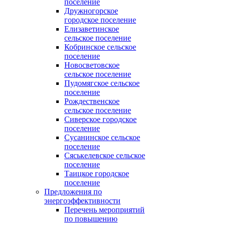
поселение
Дружногорское
городское поселение
Елизаветинское
сельское поселение
Кобринское сельское
поселение
Новосветовское
сельское поселение
Пудомягское сельское
поселение
Рождественское
сельское поселение
Сиверское городское
поселение
Сусанинское сельское
поселение
Сяськелевское сельское
поселение
Таицкое городское
поселение
Предложения по
энергоэффективности
Перечень мероприятий
по повышению