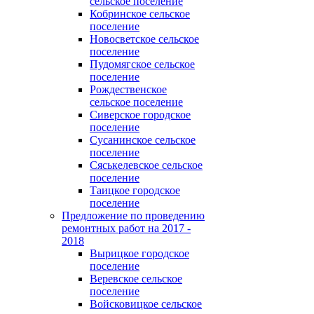
сельское поселение
Кобринское сельское
поселение
Новосветское сельское
поселение
Пудомягское сельское
поселение
Рождественское
сельское поселение
Сиверское городское
поселение
Сусанинское сельское
поселение
Сяськелевское сельское
поселение
Таицкое городское
поселение
Предложение по проведению
ремонтных работ на 2017 -
2018
Вырицкое городское
поселение
Веревское сельское
поселение
Войсковицкое сельское