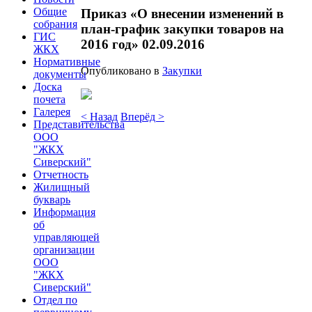
Общие
Приказ «О внесении изменений в
собрания
план-график закупки товаров на
ГИС
2016 год» 02.09.2016
ЖКХ
Нормативные
Опубликовано в
Закупки
документы
Доска
почета
Галерея
< Назад
Вперёд >
Представительства
ООО
"ЖКХ
Сиверский"
Отчетность
Жилищный
букварь
Информация
об
управляющей
организации
ООО
"ЖКХ
Сиверский"
Отдел по