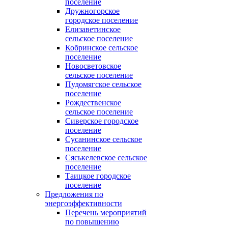
поселение
Дружногорское
городское поселение
Елизаветинское
сельское поселение
Кобринское сельское
поселение
Новосветовское
сельское поселение
Пудомягское сельское
поселение
Рождественское
сельское поселение
Сиверское городское
поселение
Сусанинское сельское
поселение
Сяськелевское сельское
поселение
Таицкое городское
поселение
Предложения по
энергоэффективности
Перечень мероприятий
по повышению