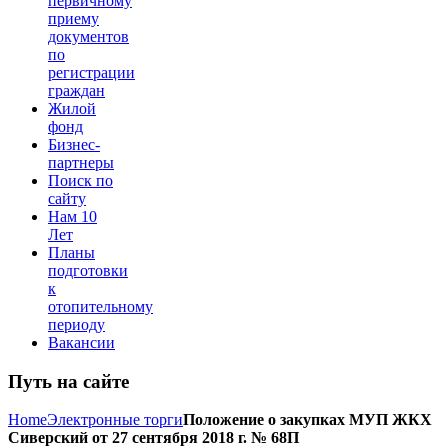
первичному
приему
документов
по
регистрации
граждан
Жилой
фонд
Бизнес-
партнеры
Поиск по
сайту
Нам 10
Лет
Планы
подготовки
к
отопительному
периоду
Вакансии
Путь на сайте
Home
Электронные торги
Положение о закупках МУП ЖКХ
Сиверский от 27 сентября 2018 г. № 68П