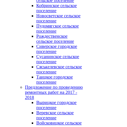
сельское поселение
Кобринское сельское
поселение
Новосветское сельское
поселение
Пудомягское сельское
поселение
Рождественское
сельское поселение
Сиверское городское
поселение
Сусанинское сельское
поселение
Сяськелевское сельское
поселение
Таицкое городское
поселение
Предложение по проведению
ремонтных работ на 2017 -
2018
Вырицкое городское
поселение
Веревское сельское
поселение
Войсковицкое сельское