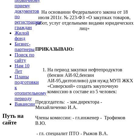
первичному
приему
документов
На основании Федерального закона от 18
по
июля 2011г. № 223-ФЗ «О закупках товаров,
регистрации
работ, услуг отдельными видами юридических
граждан
лиц»
Жилой
фонд
Бизнес-
ПРИКАЗЫВАЮ:
партнеры
Поиск по
сайту
Нам 10
На период закупки нефтепродуктов
Лет
(бензин АИ-92,бензин
Планы
АИ-95,дизтопливо) для нужд МУП ЖКХ
подготовки
«Сиверский» создать закупочную
к
комиссию в составе из 5 человек:
отопительному
периоду
Председатель: - зам.директора -
Вакансии
Михайличенко И.А.
Путь на
Члены комиссии: - гл.инженер - Трофимов
сайте
В.Ю.
- гл. специалит ПТО - Рыжов В.А.