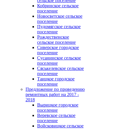
сельское поселение
Кобринское сельское
поселение
Новосветское сельское
поселение
Пудомягское сельское
поселение
Рождественское
сельское поселение
Сиверское городское
поселение
Сусанинское сельское
поселение
Сяськелевское сельское
поселение
Таицкое городское
поселение
Предложение по проведению
ремонтных работ на 2017 -
2018
Вырицкое городское
поселение
Веревское сельское
поселение
Войсковицкое сельское