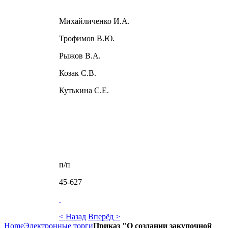
Михайличенко И.А.
Трофимов В.Ю.
Рыжов В.А.
Козак С.В.
Кутькина С.Е.
п/п
45-627
< Назад
Вперёд >
Home
Электронные торги
Приказ "О создании закупочной