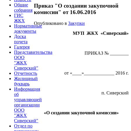
Общие
Приказ "О создании закупочной
собрания
комиссии" от 16.06.2016
ГИС
ЖКХ
Опубликовано в
Закупки
Нормативные
документы
МУП ЖКХ «Сиверский»
Доска
почета
Галерея
Представительства
ПРИКАЗ № ________
ООО
"ЖКХ
Сиверский"
от «____»_____________ 2016 г.
Отчетность
Жилищный
букварь
Информация
п. Сиверский
об
управляющей
организации
ООО
«О создании закупочной комиссии»
"ЖКХ
Сиверский"
Отдел по