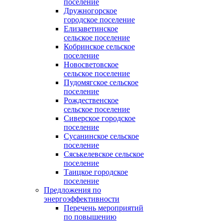
поселение
Дружногорское
городское поселение
Елизаветинское
сельское поселение
Кобринское сельское
поселение
Новосветовское
сельское поселение
Пудомягское сельское
поселение
Рождественское
сельское поселение
Сиверское городское
поселение
Сусанинское сельское
поселение
Сяськелевское сельское
поселение
Таицкое городское
поселение
Предложения по
энергоэффективности
Перечень мероприятий
по повышению